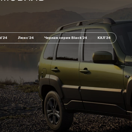
d'24
Люкс'24
Черная серия Black'24
КХЛ'24