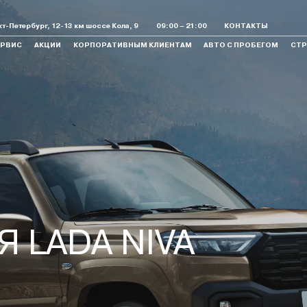
т-Петербург, 12-13 км шоссе Кола, 9
09:00 – 21:00
КОНТАКТЫ
ЕРВИС
АКЦИИ
КОРПОРАТИВНЫМ КЛИЕНТАМ
АВТО С ПРОБЕГОМ
СТР
 Legend
Largus
Aura
Спортивные
Коммерческие
 LADA NIVA