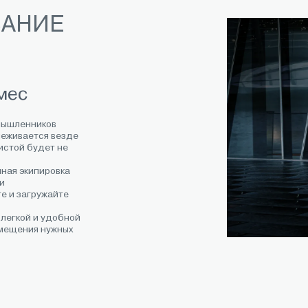
ВАНИЕ
мес
мышленников
леживается везде
истой будет не
нная экипировка
щи
е и загружайте
 легкой и удобной
змещения нужных