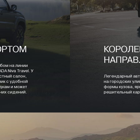
ОРТОМ
КОРОЛЕ
НАПРАВ
ебом на линии
A Niva Travel. У
стный салон,
Легендарный авт
ник с удобной
на городских ули
дкам и может
формы кузова, яр
дних сидений.
решительный хар