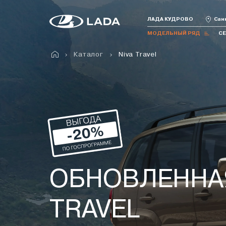
ЛАДА КУДРОВО
Санк
МОДЕЛЬНЫЙ РЯД
С
Каталог
Niva Travel
Все модели
Iskra
Granta
Vesta
Niva Travel
Niva
ОБНОВЛЕННАЯ
TRAVEL