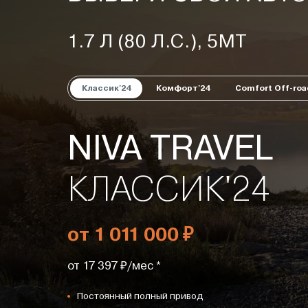
1.7 Л (80 Л.С.), 5МТ
Классик'24
Комфорт'24
Comfort Off-roa
NIVA TRAVEL
КЛАССИК'24
от 1 011 000 ₽
от 17 397 ₽/мес *
Постоянный полный привод