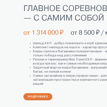
ГЛАВНОЕ СОРЕВНО
— С САМИМ СОБОЙ
от 1 314 000 ₽
от 8 500 ₽ / 
Шильд КХЛ - добро пожаловать в клуб едино
Комплект накладок на пороги - характер прос
Ковры салона и багажника полиуретановые - ч
только победа над расстояниями
Рюкзак и термокружка Niva Travel КХЛ - фирме
всегда при вас. как и самые необходимые ве
Защитный фартук ковра багажника - выгружайт
багаж, не пачкая колени
Сумка-органайзер в левую/правую ниши - для
организации пространства и компактного ра
вещей
ПОДРОБНЕЕ