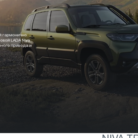
ый гармонично
новой LADA Niva
лного привода и