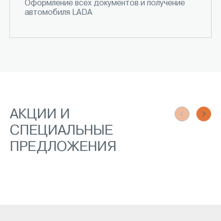
Оформление всех документов и получение
автомобиля LADA
НОВЫЕ УСЛОВИЯ
ТО «ЛАЙ
ГОСПРОГРАММЫ
ДЛЯ
ПОСТГ
АКЦИИ И
- 40% ОТ СТОИМОСТИ АВТО ДЛЯ
АВТОМ
ЛЬГОТНЫХ КАТЕГОРИЙ ГРАЖДАН
СПЕЦИАЛЬНЫЕ
ПРЕДЛОЖЕНИЯ
УЗНАТЬ ПОДРОБНЕЕ
УЗНАТ