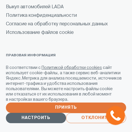
Выкуп автомобилей LADA
Политика конфиденциальности
Согласие на обработку персональных данных
Использование файлов cookie
ПРАВОВАЯ ИНФОРМАЦИЯ
* Рекомендованные розничные цены указаны с учетом
В соответствии с
Политикой обработки cookies
сайт
максимальной выгоды по действующим акциям (https://lada-
использует cookie-файлы, а также сервис веб-аналитики
kudrovo.ru/aktsii/).
Яндекс.Метрика для анализа посещаемости, источников
** Ежемесячный платеж по кредиту в АО «Авто Финанс Банк»
интернет-трафика и удобства использования
(лицензия Банка России №170 от 06.09.2023 г.). Действительно до
пользователями. Вы можете настроить файлы cookie
31.07.2026. Предложение ограничено. Не оферта. Подробности по
или отказаться от их использования в любой момент
тел. 8 (812) 317-09-99.
в настройках вашего браузера.
*** «Двойная выгода по трейд-ин» предоставляется за счет
ПРИНЯТЬ
совокупности условий действующих программ трейд-ин и иных
акций. Не суммируется с отдельными предложениями, если не
НАСТРОИТЬ
ОТКЛОНИТЬ
указано иное. Размер выгоды определяется индивидуально и зависит
от оценки сдаваемого автомобиля, выбранной модели и условий
акций. Предложение ограничено. Действительно до 10.08.2026.