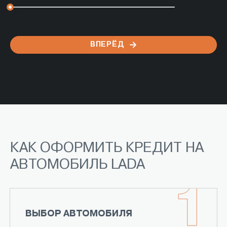
ВПЕРЁД
НАЗАД
ВПЕРЁД
ВПЕРЁД
Я даю согласие на
Обработку персональных данных
НАЗАД
РАССЧИТАТЬ СТОИМОСТЬ
КАК ОФОРМИТЬ КРЕДИТ НА
АВТОМОБИЛЬ LADA
ВЫБОР АВТОМОБИЛЯ