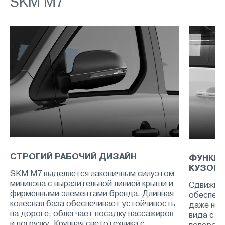
SKM M7
СТРОГИЙ РАБОЧИЙ ДИЗАЙН
ФУНКЦ
КУЗОВА
SKM M7 выделяется лаконичным силуэтом
минивэна с выразительной линией крыши и
Сдвижные
фирменными элементами бренда. Длинная
обеспечи
колесная база обеспечивает устойчивость
даже на 
на дороге, облегчает посадку пассажиров
вида с и
и погрузку. Крупная светотехника с