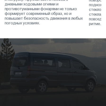
поворота
дневными ходовыми огнями и
подножки
противотуманными фонарями не только
стеклооч
формирует современный образ, но и
стекла —
повышает безопасность движения в любых
повседне
погодных условиях.
ритме.