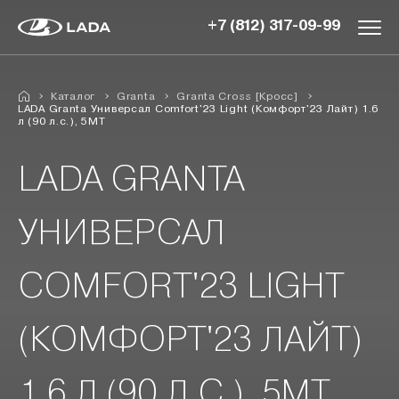
+7 (812) 317-09-99
Каталог
Granta
Granta Cross [Кросс]
LADA Granta Универсал Comfort'23 Light (Комфорт'23 Лайт) 1.6
л (90 л.с.), 5МТ
LADA GRANTA
УНИВЕРСАЛ
COMFORT'23 LIGHT
(КОМФОРТ'23 ЛАЙТ)
1.6 Л (90 Л.С.), 5МТ