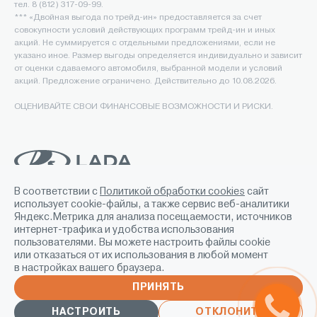
тел. 8 (812) 317-09-99.
*** «Двойная выгода по трейд-ин» предоставляется за счет
совокупности условий действующих программ трейд-ин и иных
акций. Не суммируется с отдельными предложениями, если не
указано иное. Размер выгоды определяется индивидуально и зависит
от оценки сдаваемого автомобиля, выбранной модели и условий
акций. Предложение ограничено. Действительно до 10.08.2026.
ОЦЕНИВАЙТЕ СВОИ ФИНАНСОВЫЕ ВОЗМОЖНОСТИ И РИСКИ.
В соответствии с
Политикой обработки cookies
сайт
Создание сайта
-
использует cookie-файлы, а также сервис веб-аналитики
Яндекс.Метрика для анализа посещаемости, источников
интернет-трафика и удобства использования
пользователями. Вы можете настроить файлы cookie
или отказаться от их использования в любой момент
в настройках вашего браузера.
Этот сайт защищен reCAPTCHA, и на него распространяются
политика конфиденциальности
и
условия обслуживания
Google.
ПРИНЯТЬ
НАСТРОИТЬ
ОТКЛОНИТЬ