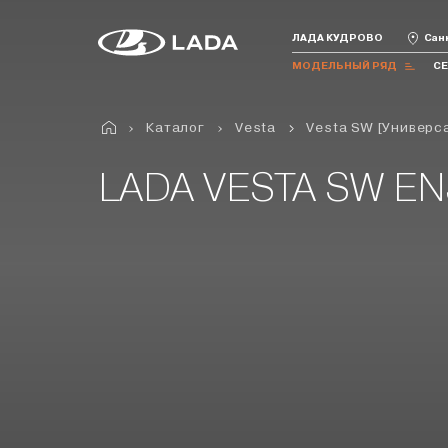
ЛАДА КУДРОВО
Санк
МОДЕЛЬНЫЙ РЯД
С
Каталог
Vesta
Vesta SW [Универс
Все модели
Iskra
Granta
Vesta
Niva Travel
Niva
LADA VESTA SW E