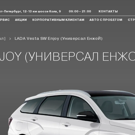
т-Петербург, 12-13 км шоссе Кола, 9
09:00 – 21:00
КОНТАКТЫ
ЕРВИС
АКЦИИ
КОРПОРАТИВНЫМ КЛИЕНТАМ
АВТО С ПРОБЕГОМ
СТР
ал]
LADA Vesta SW Enjoy (Универсал ЕнжоЙ)
 Legend
Largus
Aura
Спортивные
Коммерческие
NJOY (УНИВЕРСАЛ ЕНЖ