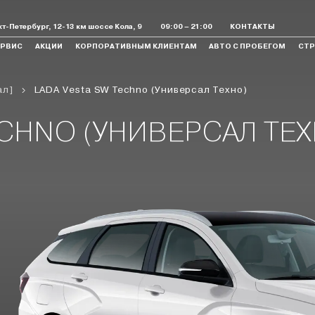
т-Петербург, 12-13 км шоссе Кола, 9
09:00 – 21:00
КОНТАКТЫ
ЕРВИС
АКЦИИ
КОРПОРАТИВНЫМ КЛИЕНТАМ
АВТО С ПРОБЕГОМ
СТР
ал]
LADA Vesta SW Techno (Универсал Техно)
 Legend
Largus
Aura
Спортивные
Коммерческие
ECHNO (УНИВЕРСАЛ ТЕ