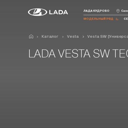
ЛАДА КУДРОВО
Санк
МОДЕЛЬНЫЙ РЯД
С
Каталог
Vesta
Vesta SW [Универс
Все модели
Iskra
Granta
Vesta
Niva Travel
Niva
LADA VESTA SW T